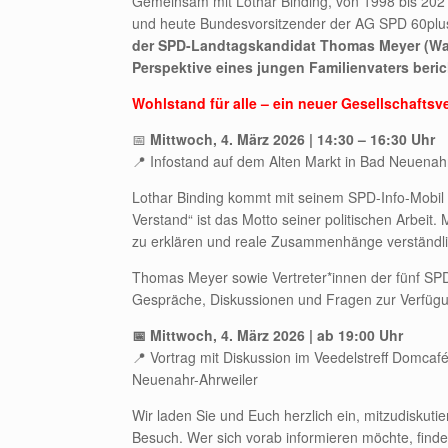
Gemeinsam mit Lothar Binding, von 1998 bis 2021
und heute Bundesvorsitzender der AG SPD 60plus, 
der SPD-Landtagskandidat Thomas Meyer (Wahl
Perspektive eines jungen Familienvaters beric
Wohlstand für alle – ein neuer Gesellschaftsv
📅
Mittwoch, 4. März 2026 | 14:30 – 16:30 Uhr
📍 Infostand auf dem Alten Markt in Bad Neuenah
Lothar Binding kommt mit seinem SPD-Info-Mobil – 
Verstand“ ist das Motto seiner politischen Arbeit.
zu erklären und reale Zusammenhänge verständlic
Thomas Meyer sowie Vertreter*innen der fünf SPD-
Gespräche, Diskussionen und Fragen zur Verfüg
📅
Mittwoch, 4. März 2026 | ab 19:00 Uhr
📍 Vortrag mit Diskussion im Veedelstreff Domc
Neuenahr-Ahrweiler
Wir laden Sie und Euch herzlich ein, mitzudiskut
Besuch. Wer sich vorab informieren möchte, finde