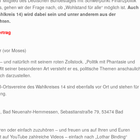
 Mitglied des Deutschen Bundestages mit Schwerpunkt Finanzpolitik
gehen wir der Frage nach, ob „Wohlstand für alle“ möglich ist.
Auch
kreis 14) wird dabei sein und unter anderem aus der
hten.
ertrag
r (vor Moses)
und natürlich mit seinem roten Zollstock. „Politik mit Phantasie und
 Mit seiner besonderen Art versteht er es, politische Themen anschaulic
h darzustellen.
Ortsvereine des Wahlkreises 14 sind ebenfalls vor Ort und stehen für
ung.
afé, Bad Neuenahr-Hemmessen, Sebastianstraße 79, 53474 Bad
ieren oder einfach zuzuhören – und freuen uns auf Ihren und Euren
t auf YouTube zahlreiche Videos – einfach nach „Lothar Binding“