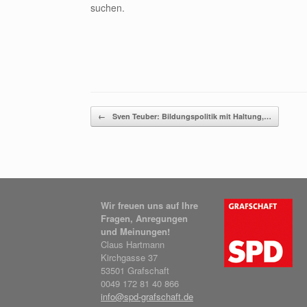
suchen.
Beitragsnavigation
←
Sven Teuber: Bildungspolitik mit Haltung,…
Wir freuen uns auf Ihre
Fragen, Anregungen
und Meinungen!
Claus Hartmann
Kirchgasse 37
53501 Grafschaft
0049 172 81 40 866
info@spd-grafschaft.de