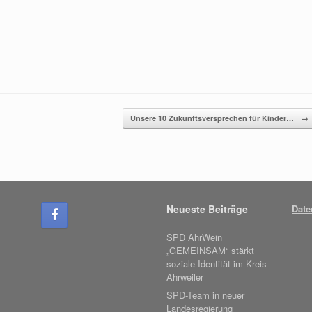
Unsere 10 Zukunftsversprechen für Kinder…
→
Neueste Beiträge
Date
SPD AhrWein
„GEMEINSAM“ stärkt
soziale Identität im Kreis
Ahrweiler
SPD-Team in neuer
Landesregierung