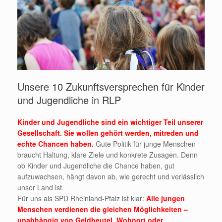
Unsere 10 Zukunftsversprechen für Kinder
und Jugendliche in RLP
Kinder und Jugendliche sind ein wichtiger Teil unserer
Gesellschaft. Sie wollen gehört werden, mitreden und
echte Chancen haben.
Gute Politik für junge Menschen
braucht Haltung, klare Ziele und konkrete Zusagen. Denn
ob Kinder und Jugendliche die Chance haben, gut
aufzuwachsen, hängt davon ab, wie gerecht und verlässlich
unser Land ist.
Für uns als SPD Rheinland-Pfalz ist klar:
Alle jungen
Menschen verdienen die gleichen Möglichkeiten –
unabhängig von Geldbeutel, Wohnort oder