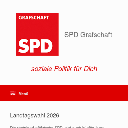
Zum
Inhalt
springen
SPD Grafschaft
soziale Politik für Dich
Menü
Landtagswahl 2026
Die rheinland-pfälzische SPD wird auch künftig ihrer