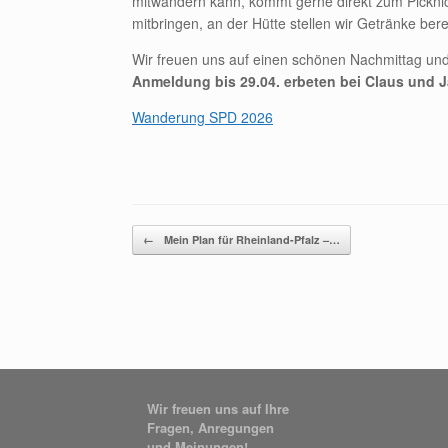
mitwandern kann, kommt gerne direkt zum Picknic
mitbringen, an der Hütte stellen wir Getränke berei
Wir freuen uns auf einen schönen Nachmittag un
Anmeldung bis 29.04. erbeten bei Claus und 
Wanderung SPD 2026
Beitragsnavigation
←
Mein Plan für Rheinland-Pfalz –…
Wir freuen uns auf Ihre
Fragen, Anregungen
und Meinungen!