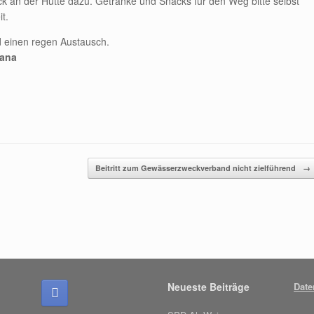
k an der Hütte dazu. Getränke und Snacks für den Weg bitte selbst
t.
d einen regen Austausch.
Jana
Beitritt zum Gewässerzweckverband nicht zielführend
→
Neueste Beiträge
Date