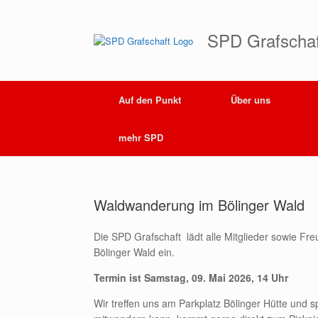
Zum
Inhalt
springen
SPD Grafschaf
Auf den Punkt
Über uns
mehr SPD
Waldwanderung im Bölinger Wald
Die SPD Grafschaft lädt alle Mitglieder sowie F
Bölinger Wald ein.
Termin ist Samstag, 09. Mai 2026, 14 Uhr
Wir treffen uns am Parkplatz Bölinger Hütte und 