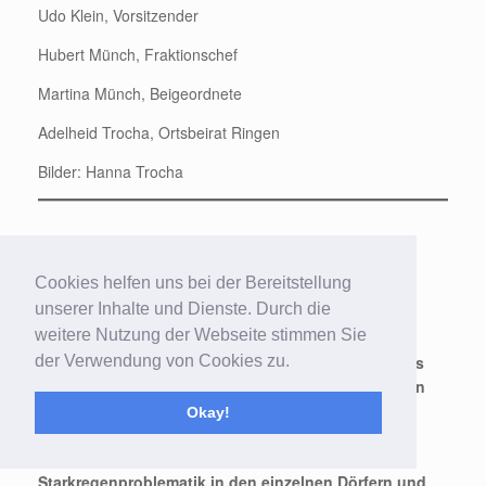
Udo Klein, Vorsitzender
Hubert Münch, Fraktionschef
Martina Münch, Beigeordnete
Adelheid Trocha, Ortsbeirat Ringen
Bilder: Hanna Trocha
Tour de Grafschaft – Politik einmal
anders
Cookies helfen uns bei der Bereitstellung
unserer Inhalte und Dienste. Durch die
weitere Nutzung der Webseite stimmen Sie
Statt langer Ratssitzungen setzten sich vier
der Verwendung von Cookies zu.
befreundete Sozialdemokraten aufs Fahrrad und los
ging es zu allen Dörfern der Grafschaft. Dabei waren
die Ratsmitglieder Günter Bach, Dieter Bornschlegl
Okay!
und Peter Moog begleitet von Wolfgang Feller.
Schwerpunkt der Informationsreise waren die
Starkregenproblematik in den einzelnen Dörfern und