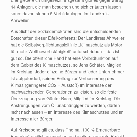
Energiebereich umgesetzt. Insgesamt gibt es gegenwärtig
44 Anlagen, die man besuchen und sich erläutern lassen
kann; davon stehen 5 Vorbildanlagen im Landkreis
Ahrweiler.
Aus Sicht der Sozialdemokraten sind die entscheidenden
Botschaften dieser Eifelkonferenz: Der Landkreis Ahrweiler
hat die Selbstverpflichtungsleitlinie „Klimaschutz als Motor
für mehr Wettbewerbsfähigkeit“ unterschrieben – das ist
gut so. Die öffentliche Hand hat eine Vorbildfunktion auf
dem Gebiet des Klimaschutzes, so Jens Schäfer, Mitglied
im Kreistag. Jeder einzelne Bürger und jeder Unternehmer
ist aufgefordert, seinen Beitrag zur Verbesserung des
Klimas (geringerer CO2 – Ausstoß) im Interesse der
nachwachsenden Generationen zu leisten, so die feste
Überzeugung von Günter Bach, Mitglied im Kreistag. Die
Anstrengungen vom Öl unabhängiger zu werden, dürfen
nicht nachlassen – im Interesse des Klimaschutzes und im
Interesse aller Bürger.
Auf Kreisebene gilt es, dass Thema „100 % Erneuerbare
Energien“ endlich anzugehen und weitere konkrete Projekt