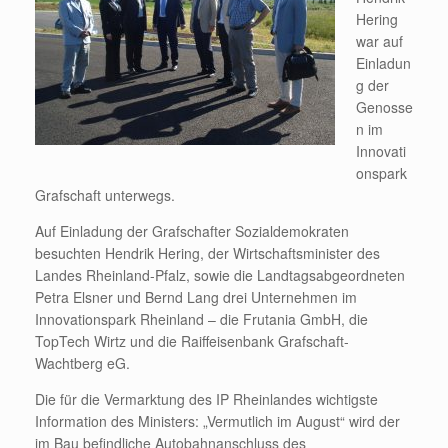
Hering
war auf
Einladun
g der
Genosse
n im
Innovati
onspark
Grafschaft unterwegs.
Auf Einladung der Grafschafter Sozialdemokraten
besuchten Hendrik Hering, der Wirtschaftsminister des
Landes Rheinland-Pfalz, sowie die Landtagsabgeordneten
Petra Elsner und Bernd Lang drei Unternehmen im
Innovationspark Rheinland – die Frutania GmbH, die
TopTech Wirtz und die Raiffeisenbank Grafschaft-
Wachtberg eG.
Die für die Vermarktung des IP Rheinlandes wichtigste
Information des Ministers: „Vermutlich im August“ wird der
im Bau befindliche Autobahnanschluss des