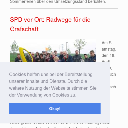
Sommerferien über den Umsetzungsstand berichten.
SPD vor Ort: Radwege für die
Grafschaft
Am S
amstag,
den 18.
April
2009,
traf sich
Cookies helfen uns bei der Bereitstellung
die
unserer Inhalte und Dienste. Durch die
Grafsch
weitere Nutzung der Webseite stimmen Sie
after
der Verwendung von Cookies zu.
SPD, um sich vor Ort per Fahrrad ein Bild davon zu
machen, in welchem Zustand sich die Radwege auf der
Okay!
Grafschaft befinden.
Hintergrund ist das von der SPD initiierte Radwegenetz,