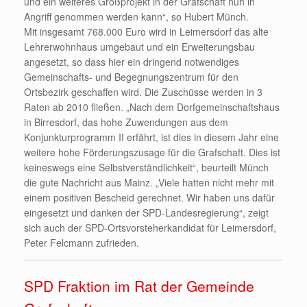
und ein weiteres Großprojekt in der Grafschaft nun in
Angriff genommen werden kann“, so Hubert Münch.
Mit insgesamt 768.000 Euro wird in Leimersdorf das alte
Lehrerwohnhaus umgebaut und ein Erweiterungsbau
angesetzt, so dass hier ein dringend notwendiges
Gemeinschafts- und Begegnungszentrum für den
Ortsbezirk geschaffen wird. Die Zuschüsse werden in 3
Raten ab 2010 fließen. „Nach dem Dorfgemeinschaftshaus
in Birresdorf, das hohe Zuwendungen aus dem
Konjunkturprogramm II erfährt, ist dies in diesem Jahr eine
weitere hohe Förderungszusage für die Grafschaft. Dies ist
keineswegs eine Selbstverständlichkeit“, beurteilt Münch
die gute Nachricht aus Mainz. „Viele hatten nicht mehr mit
einem positiven Bescheid gerechnet. Wir haben uns dafür
eingesetzt und danken der SPD-Landesregierung“, zeigt
sich auch der SPD-Ortsvorsteherkandidat für Leimersdorf,
Peter Felcmann zufrieden.
SPD Fraktion im Rat der Gemeinde